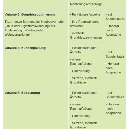
Möblierungsvorschläge
Variante 3: Grundrissoptimierung
- Funktionale Aspekte
- auf
Stundenbasis
Tipp:
Ideale Beratung bei Neubauvorhaben
- Ihre Raumwünsche
(Haus oder Eigentumswohnung) zur
definieren
- Honorar
Abstimmung mit individuellen
nach
- möblierte
Wohnvorstellungen
Absprache
Grundrisszeichnungen
Variante 4: Küchenplanung
- Funktionalität und
Ästhetik
- auf
Stundenbasis
- offene
Raumaufteilung
- Honorar
nach
- Lichtplanung
Absprache
- Skizzen, möblierte
Grundrisse
Variante 5: Badplanung
- Funktionalität und
- auf
Ästhetik
Stundenbasis
- offene
- Honorar
Raumaufteilung
nach
Absprache
- Lichtplanung
- Skizzen, möblierte
Grundrisse