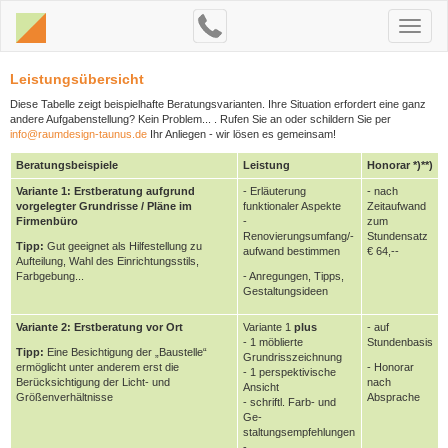
Leistungsübersicht
Diese Tabelle zeigt beispielhafte Beratungsvarianten. Ihre Situation erfordert eine ganz
andere Aufgabenstellung? Kein Problem... . Rufen Sie an oder schildern Sie per
info@raumdesign-taunus.de
Ihr Anliegen - wir lösen es gemeinsam!
Beratungsbeispiele
Leistung
Honorar *)**)
Variante 1: Erstberatung aufgrund
- Erläuterung
- nach
vorgelegter Grundrisse / Pläne im
funktionaler Aspekte
Zeitaufwand
Firmenbüro
-
zum
Renovierungsumfang/-
Stundensatz
Tipp:
Gut geeignet als Hilfestellung zu
aufwand bestimmen
€ 64,--
Aufteilung, Wahl des Einrichtungsstils,
Farbgebung...
- Anregungen, Tipps,
Gestaltungsideen
Variante 2: Erstberatung vor Ort
Variante 1
plus
- auf
- 1 möblierte
Stundenbasis
Tipp:
Eine Besichtigung der „Baustelle“
Grundrisszeichnung
ermöglicht unter anderem erst die
- Honorar
- 1 perspektivische
Berücksichtigung der Licht- und
nach
Ansicht
Größenverhältnisse
Absprache
- schriftl. Farb- und
Ge-
staltungsempfehlungen
-